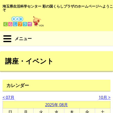
埼玉県生活科学センター 彩の国くらしプラザのホームページへようこ
そ
メニュー
講座・イベント
カレンダー
< 07月
10月 >
2025年 08月
日
月
火
水
木
金
土