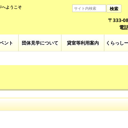
ジへようこそ
検索
〒333-
電話
ベント
団体見学について
貸室等利用案内
くらっし