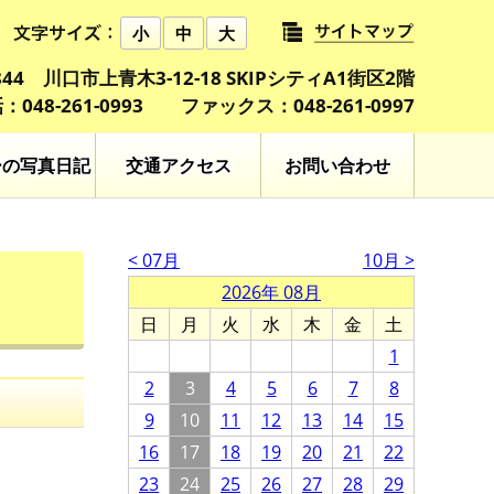
小
中
大
0844 川口市上青木3-12-18 SKIPシティA1街区2階
：048-261-0993 ファックス：048-261-0997
ーの写真日記
交通アクセス
お問い合わせ
< 07月
10月 >
2026年 08月
日
月
火
水
木
金
土
1
2
3
4
5
6
7
8
9
10
11
12
13
14
15
16
17
18
19
20
21
22
23
24
25
26
27
28
29