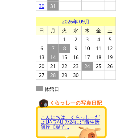
30
31
2026年 09月
日
月
火
水
木
金
土
1
2
3
4
5
6
7
8
9
10
11
12
13
14
15
16
17
18
19
20
21
22
23
24
25
26
27
28
29
30
休館日
こんにちは、くらっしーだ
よU^ワ^U 7/24に消費生活
講座【親子...