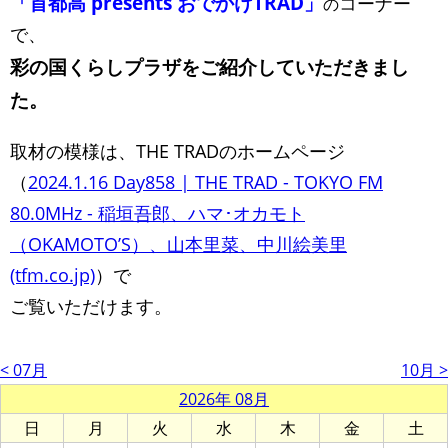
「首都高 presents おでかけTRAD」
コーナー
の
で、
彩の国くらしプラザをご紹介していただきまし
た。
取材の模様は、THE TRADのホームページ
（
2024.1.16 Day858 | THE TRAD - TOKYO FM
80.0MHz - 稲垣吾郎、ハマ･オカモト
（OKAMOTO’S）、山本里菜、中川絵美里
(tfm.co.jp)
）で
ご覧いただけます。
< 07月
10月 >
2026年 08月
日
月
火
水
木
金
土