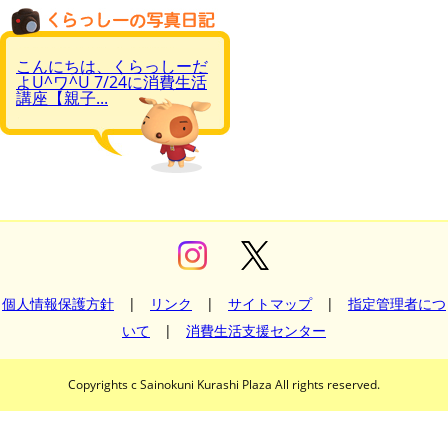
こんにちは、くらっしーだ
よU^ワ^U 7/24に消費生活
講座【親子...
個人情報保護方針
|
リンク
|
サイトマップ
|
指定管理者につ
いて
|
消費生活支援センター
Copyrights c Sainokuni Kurashi Plaza All rights reserved.