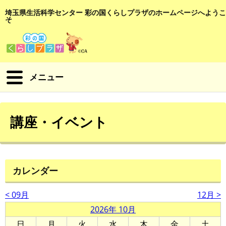
埼玉県生活科学センター 彩の国くらしプラザのホームページへようこ
そ
メニュー
講座・イベント
カレンダー
< 09月
12月 >
2026年 10月
日
月
火
水
木
金
土