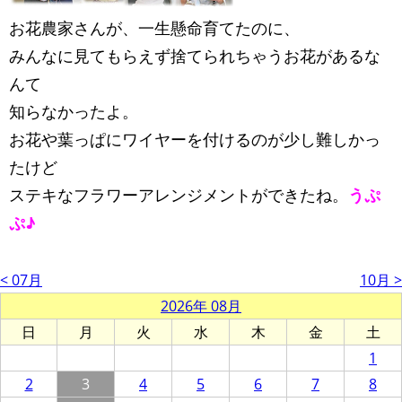
お花農家さんが、一生懸命育てたのに、
みんなに見てもらえず捨てられちゃうお花があるな
んて
知らなかったよ。
お花や葉っぱにワイヤーを付けるのが少し難しかっ
たけど
ステキなフラワーアレンジメントができたね。
うぷ
ぷ♪
< 07月
10月 >
2026年 08月
日
月
火
水
木
金
土
1
2
3
4
5
6
7
8