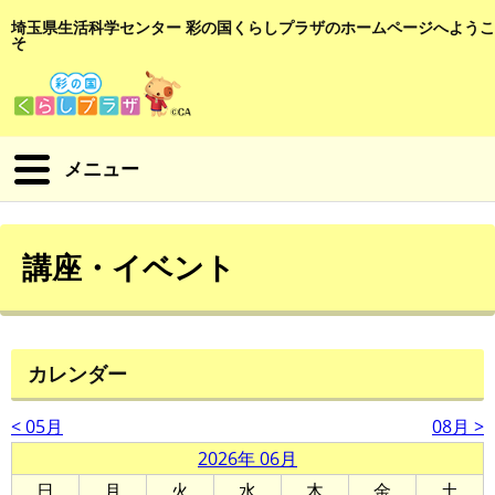
埼玉県生活科学センター 彩の国くらしプラザのホームページへようこ
そ
メニュー
講座・イベント
カレンダー
< 05月
08月 >
2026年 06月
日
月
火
水
木
金
土