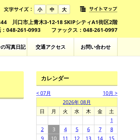
小
中
大
0844 川口市上青木3-12-18 SKIPシティA1街区2階
：048-261-0993 ファックス：048-261-0997
ーの写真日記
交通アクセス
お問い合わせ
カレンダー
< 07月
10月 >
2026年 08月
日
月
火
水
木
金
土
1
2
3
4
5
6
7
8
9
10
11
12
13
14
15