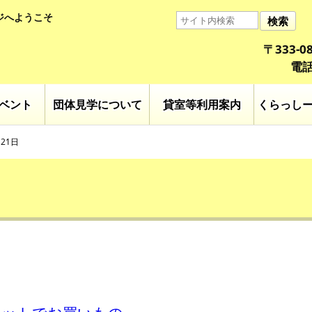
ジへようこそ
検索
〒333-
電話
ベント
団体見学について
貸室等利用案内
くらっし
21日