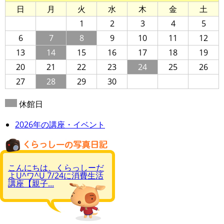
日
月
火
水
木
金
土
1
2
3
4
5
6
7
8
9
10
11
12
13
14
15
16
17
18
19
20
21
22
23
24
25
26
27
28
29
30
休館日
2026年の講座・イベント
こんにちは、くらっしーだ
よU^ワ^U 7/24に消費生活
講座【親子...