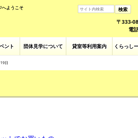
ジへようこそ
検索
〒333-
電話
ベント
団体見学について
貸室等利用案内
くらっし
19日