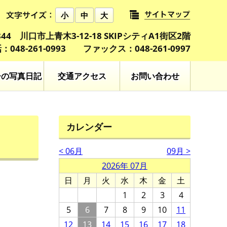
小
中
大
0844 川口市上青木3-12-18 SKIPシティA1街区2階
：048-261-0993 ファックス：048-261-0997
ーの写真日記
交通アクセス
お問い合わせ
カレンダー
< 06月
09月 >
2026年 07月
日
月
火
水
木
金
土
1
2
3
4
5
6
7
8
9
10
11
12
13
14
15
16
17
18